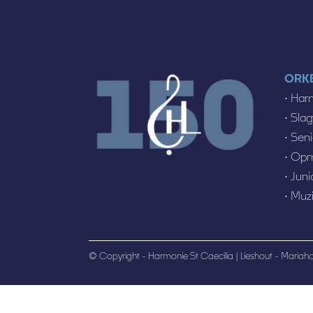
ORK
•
Har
•
Sla
•
Seni
•
Opm
•
Jun
•
Muzi
© Copyright - Harmonie St Caecilia |
Lieshout - Mariah