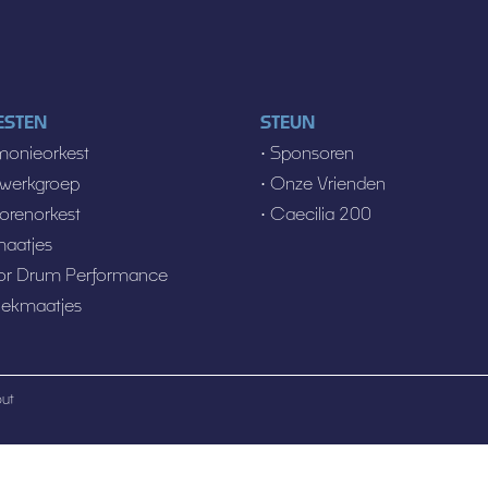
ESTEN
STEUN
monieorkest
•
Sponsoren
gwerkgroep
•
Onze Vrienden
orenorkest
•
Caecilia 200
aatjes
ior Drum Performance
ekmaatjes
out